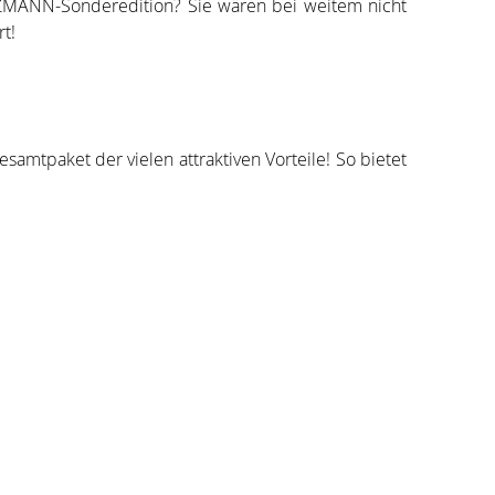
ITZMANN-Sonderedition? Sie wären bei weitem nicht
t!
mtpaket der vielen attraktiven Vorteile! So bietet