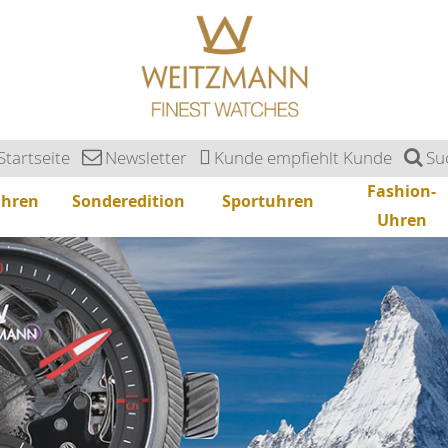
Startseite
Newsletter
Kunde empfiehlt Kunde
Su
Fashion-
uhren
Sonderedition
Sportuhren
Uhren