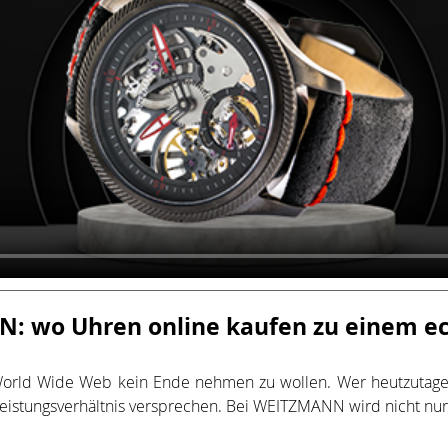
NN: wo
Uhren online kaufen
zu einem ec
ld Wide Web kein Ende nehmen zu wollen. Wer heutzutage ein
s-Leistungsverhältnis versprechen. Bei WEITZMANN wird nicht nu