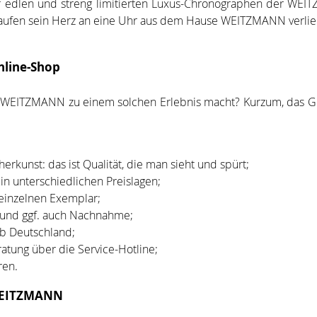
 der edlen und streng limitierten Luxus-Chronographen der WE
aufen sein Herz an eine Uhr aus dem Hause WEITZMANN verlier
nline-Shop
i WEITZMANN zu einem solchen Erlebnis macht? Kurzum, das Gesa
rkunst: das ist Qualität, die man sieht und spürt;
in unterschiedlichen Preislagen;
 einzelnen Exemplar;
 und ggf. auch Nachnahme;
lb Deutschland;
atung über die Service-Hotline;
ren.
 WEITZMANN